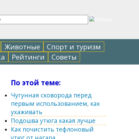
Животные
Спорт и туризм
ка
Рейтинги
Советы
По этой теме:
Чугунная сковорода перед
первым использованием, как
ухаживать
Подошва утюга какая лучше
Как почистить тефлоновый
утюг от нагара